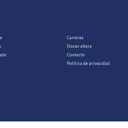
de
Carreras
s
Donar ahora
rate
Contacto
Política de privacidad