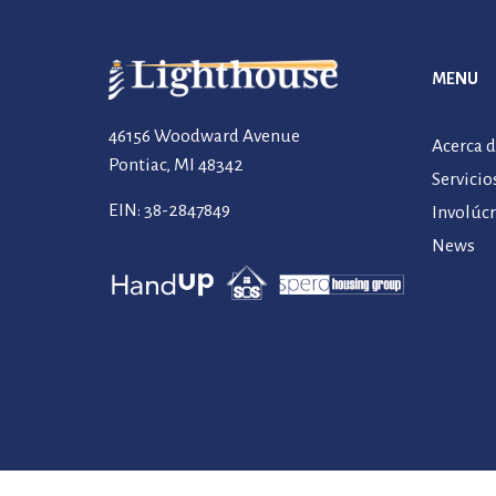
MENU
46156 Woodward Avenue
Acerca 
Pontiac, MI 48342
Servicio
EIN: 38-2847849
Involúc
News