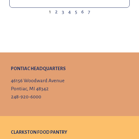
1
2
3
4
5
6
7
PONTIAC HEADQUARTERS
46156 Woodward Avenue
Pontiac, MI 48342
248-920-6000
CLARKSTON FOOD PANTRY