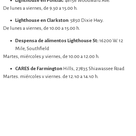
Lighthouse en Pontiac
: 46156 Woodward Ave.
De lunes a viernes, de 9.30 a 15.00 h.
Lighthouse en Clarkston
: 5850 Dixie Hwy.
De lunes a viernes, de 10.00 a 15.00 h.
Despensa de alimentos Lighthouse St:
16200 W. 12
Mile, Southfield
Martes, miércoles y viernes, de 10.00 a 12.00 h.
CARES de Farmington
Hills, 27835 Shiawassee Road
Martes, miércoles y viernes, de 12.30 a 14.30 h.
Cualquier persona que necesite ayuda puede inscribirse
visitando el sitio web de Lighthouse
aquí
o llamando al (248)
920-6000 (pulse el número 2) de lunes a viernes de 9.30 a
15.00 horas.
Trabajando con un equipo básico de voluntarios y
congregaciones, el programa de refugios de emergencia de