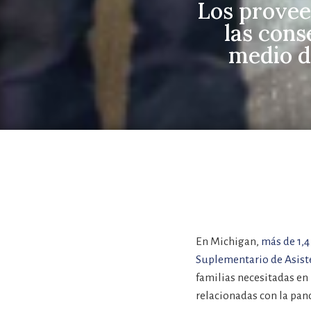
Los provee
las cons
medio d
En Michigan,
más de 1,4
Suplementario de Asist
familias necesitadas en 
relacionadas con la pan