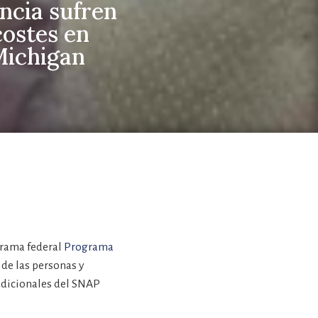
ncia sufren
costes en
Michigan
grama federal
Programa
de las personas y
 adicionales del SNAP