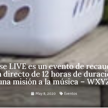
se LIVE es un evento de recau
 directo de 12 horas de durac
una misión a la música – WXY
May 8, 2020
Eventos