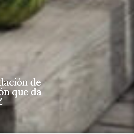
dación de
ión que da
Z