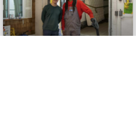
Los proveedores de alimentos de
emergencia sufren las consecuencias del
aumento de los costes en medio de la
inflación – Second Wave Michigan
En Michigan, más de 1,4 millones de personas y 749.757 hogares
que participan en el programa federal Programa Suplementario de
Asistencia Nutricional, que complementa el
READ MORE »