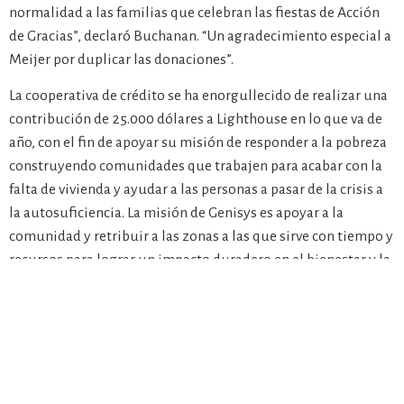
normalidad a las familias que celebran las fiestas de Acción
de Gracias”, declaró Buchanan. “Un agradecimiento especial a
Meijer por duplicar las donaciones”.
La cooperativa de crédito se ha enorgullecido de realizar una
contribución de 25.000 dólares a Lighthouse en lo que va de
año, con el fin de apoyar su misión de responder a la pobreza
construyendo comunidades que trabajen para acabar con la
falta de vivienda y ayudar a las personas a pasar de la crisis a
la autosuficiencia. La misión de Genisys es apoyar a la
comunidad y retribuir a las zonas a las que sirve con tiempo y
recursos para lograr un impacto duradero en el bienestar y la
mejora de la comunidad.
Acerca de Genisys Credit Union:
Genisys Credit Union es una institución financiera sin ánimo
de lucro, propiedad de sus miembros, que se ha
comprometido a ayudar financieramente a sus miembros