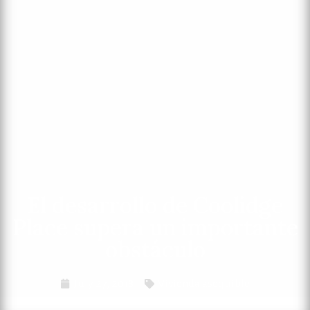
El desarrollo de Coolidge
Place supera un importante
obstáculo
July 27, 2018
Vivienda asequible