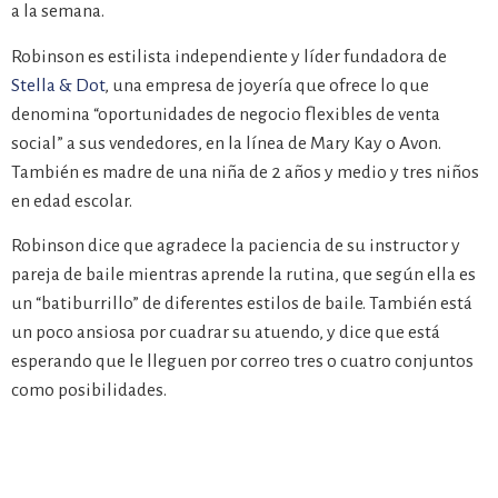
a la semana.
Robinson es estilista independiente y líder fundadora de
Stella & Dot
, una empresa de joyería que ofrece lo que
denomina “oportunidades de negocio flexibles de venta
social” a sus vendedores, en la línea de Mary Kay o Avon.
También es madre de una niña de 2 años y medio y tres niños
en edad escolar.
Robinson dice que agradece la paciencia de su instructor y
pareja de baile mientras aprende la rutina, que según ella es
un “batiburrillo” de diferentes estilos de baile. También está
un poco ansiosa por cuadrar su atuendo, y dice que está
esperando que le lleguen por correo tres o cuatro conjuntos
como posibilidades.
“Soy una persona a la que le encantan los retos y aprender
cosas nuevas”, afirma. “Ser emprendedor, esa es la historia de
mi vida cotidiana, es asumir un reto y aprender de forma