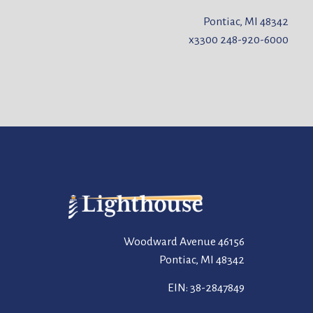
Pontiac, MI 48342
x3300
248-920-6000
46156 Woodward Avenue
Pontiac, MI 48342
EIN: 38-2847849