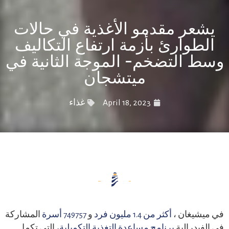
يشعر مقدمو الأغذية في حالات
الطوارئ بأزمة ارتفاع التكاليف
وسط التضخم- الموجة الثانية في
ميتشجان
April 18, 2023
غذاء
في ميشيغان ،
أكثر من 1.4 مليون فرد
و
749757 أسرة
المشاركة
في الفيدرالية
برنامج مساعدة التغذية التكميلية،
التي تكمل