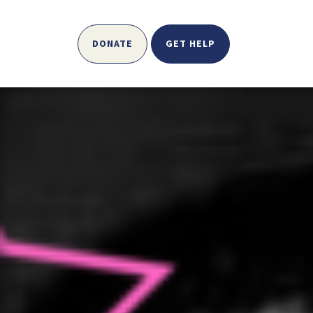
DONATE
GET HELP