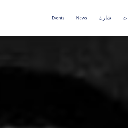
ت
شارك
News
Events