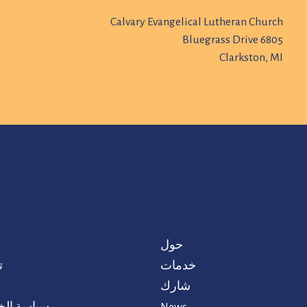
Calvary Evangelical Lutheran Church
6805 Bluegrass Drive
Clarkston, MI
حول
خدمات
ت
شارك