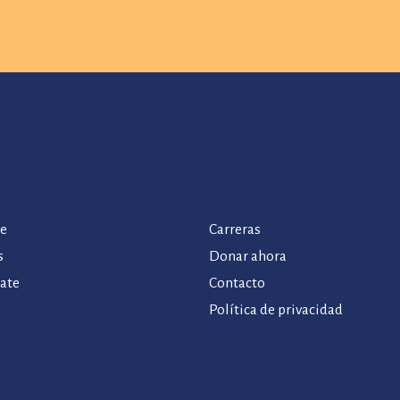
de
Carreras
s
Donar ahora
rate
Contacto
Política de privacidad