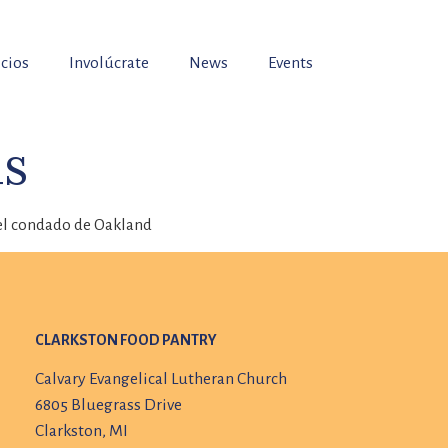
icios
Involúcrate
News
Events
as
del condado de Oakland
CLARKSTON FOOD PANTRY
Calvary Evangelical Lutheran Church
6805 Bluegrass Drive
Clarkston, MI