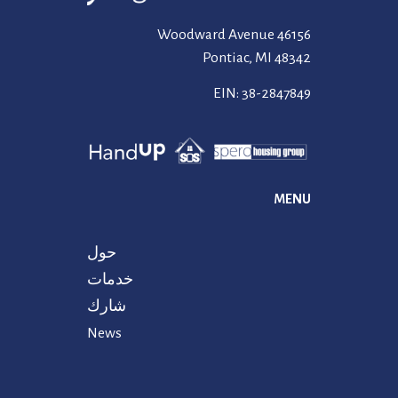
46156 Woodward Avenue
Pontiac, MI 48342
EIN: 38-2847849
MENU
حول
خدمات
شارك
News