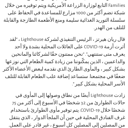
Families التابع لوزارة الزراعة الأمريكية ويتم توفيره من خلال
شبكة تضم أكثر من 1000 مزارع للمساعدة في الحفاظ على
سلسلة التوريد الغذائية سليمة ومنع الأطعمة الطازجة والقابلة
للتلف من الهدر.
قال ريان هيرتز ، الرئيس التنفيذي لشركة Lighthouse ، “لقد
أثرت أزمة COVID-19 على العائلات المحلية بشدة ولا أحد
يعرف متى ستنتهي”. “نحن ممتنون حقًا لشركائنا والمانحين
والداعمين ، الذين يمكّنوننا من زيادة كمية الطعام التي نوزعها
بشكل كبير ، والمأوى الطارئ الذي نقدمه لبعض الأعضاء الأكثر
ضعفًا في مجتمعنا. ستساعد إضافة علب الطعام القابلة للتلف
الأسر المحلية بشكل كبير “.
زادت Lighthouse أيضًا من نطاق وصولها إلى المأوى في
حالات الطوارئ من 32 شخصًا في الأسبوع إلى أكثر من 75
شخصًا خلال COVID-19. يتم توفير مأوى الطوارئ باستخدام
غرف الفنادق المحلية في حين أن الملجأ الدوار ، الذي ينتقل
من المصلين إلى المصلين كل أسبوع ، غير قادر على العمل.