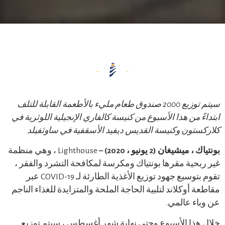
سيتم توزيع 2000 صندوق طعام مليء بالأطعمة القابلة للتلف
ابتداءً من هذا الأسبوع من كنيسة كالفاري الإنجيلية اللوثرية في
كلاركستون وكنيسة القديس ديفيد الأسقفية في ساوثفيلد
بونتياك ، ميشيغان (2 يونيو ، 2020) –
Lighthouse ، وهي منظمة
غير ربحية مقرها بونتياك ومكرسة لمكافحة التشرد والفقر ،
تقوم بتوسيع جهود توزيع الأغذية الطارئة لـ COVID-19 عبر
مقاطعة أوكلاند لتلبية الحاجة الملحة والمتزايدة للغذاء الناجم
عن وباء عالمي.
خلال هذا الأسبوع وحتى نهاية شهر أغسطس ، سيتم توزيع