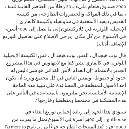
2000 صندوق طعام مليء بـ 20 رطلاً من العناصر القابلة للتلف
، بما في ذلك الفواكه والخضروات الطازجة ، من كنيسة
القديس ديفيد الأسقفية في ساوثفيلد وكنيسة كالفاري
الإنجيلية اللوثرية في كلاركستون إلى ما يصل إلى 1000 أسرة
في الأسبوع. من كل مكان. (يرجى الاطلاع على تفاصيل التوزيع
الإضافية أدناه.)
قال بوب هيجدال ، القس بوب هيجدال ، قس الكنيسة الإنجيلية
اللوثرية في كالفاري لشراكتنا مع لايتهاوس في هذا المشروع
الجدير بالاهتمام. “إن انعدام الأمن الغذائي هو شيء ليس له
حدود أو خطوط ، ويمس الناس في كل مجتمع ونريد أن نكون
أحد الأصول للمنطقة في المساعدة على تلبية هذه الحاجة
الإنسانية الأساسية. نحن ملتزمون بالمساعدة في التأثير على
هذه المشكلة في مجتمعنا ومنطقتنا وخارجها “.
سيؤدي هذا الجهد إلى زيادة إجمالي توزيع الغذاء في
Lighthouse إلى 3400 أسرة في الأسبوع تمثل ما يقرب من
10000 فرد. تُعد المنتجات الطازجة جزءًا من برنامج Farmers to