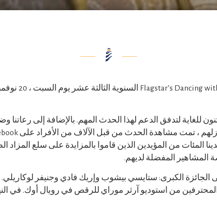
أقيمت فعالية the Stars
ي Lighthouse ممتنون للغاية لتدفق الدعم لهذا الحدث المهم. بالإضافة إلى رعات
دينا المئات من المؤيدين الذين قاموا بالمزايدة على سلع المزاد ال
صة المشاهير المفضلة لديهم.
 الجائزة الكبرى: ستايسي بيشوب وإريك فادي وجنيفر لوكاريلي. 
لمحترفين من استوديو آرثر موراي للرقص في رويال أوك. في النه