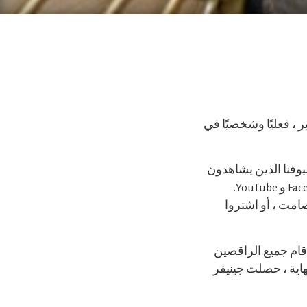
Flagstar’s Dancing with  السنوية الثالثة عشر يوم السبت ، 20 نوفمبر ، فعليًا وشخصيًا في
نا وضيوفنا الذين يشاهدون
من Townsend أو من منازلهم ، تمت مشاهدة الحدث من قبل الآلاف من الأفراد على Facebook و YouTube.
صامت ، أو اشتروا
قام جميع الراقصين
اية ، حصلت جينيفر