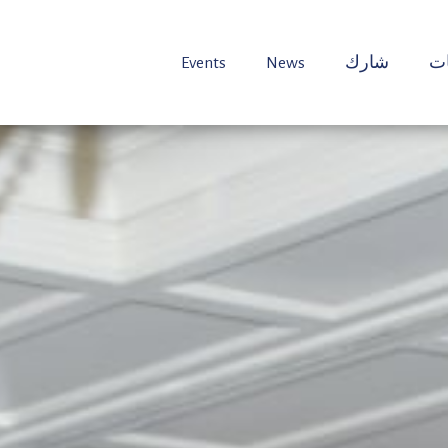
ت
شارك
News
Events