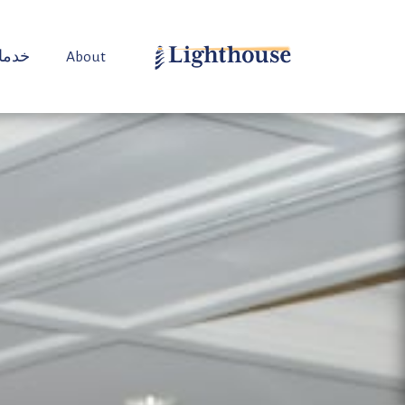
About
خدما