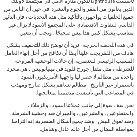
تأسست Lighthouse لتكون منارة الأمل في مجتمعنا لأولئك
الذين يعانون من الفقر والجوع والتشرد. في حين أن الناس من
جميع الخلفيات يواجهون بالتأكيد مثل هذه التحديات ، فإن التأثير
القاسي للتفاوت الاقتصادي على المجتمع الأسود لا يزال غير
متناسب بشكل كبير. هذا ليس صحيحًا ، ويجب أن يتغير.
في هذه اللحظة الحرجة ، نريد أن نوضح ذلك للتخفيف بشكل
هادف من الفقر
يجب علينا أيضًا أن نكافح من أجل إنهاء العامل
المسبب الرئيسي للعنصرية. إن حالات الوحشية المروعة
للشرطة ، مثل مقتل جورج فلويد في مينيابوليس ، هي مجرد
واحدة من مظالم لا حصر لها واجهها الأمريكيون السود
باستمرار عبر التاريخ – مظالم تساهم بشكل صارخ ومهذب
في المصاعب التي تأسست منظمتنا لمعالجتها.
نحن نقف بقوة إلى جانب عملائنا السود ، والزملاء ،
والمتطوعين ، والمتبرعين ، والجيران ضد وحشية الشرطة ،
وضد تفوق البيض ، وضد جميع أشكال العنصرية. إنه التزامنا
بمواصلة النضال من أجل عالم عادل وشامل.