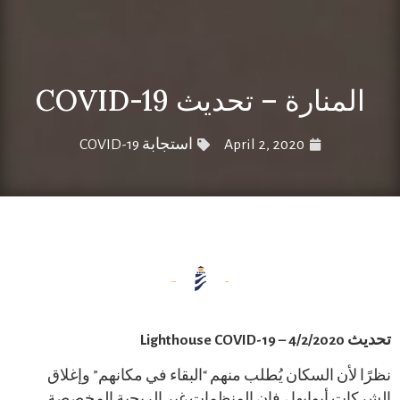
منارة – تحديث COVID-19
April 2, 2020
استجابة COVID-19
Lighthou
لأن السكان يُطلب منهم “البقاء في مكانهم” وإغلاق
ت أبوابها ، فإن المنظمات غير الربحية المخصصة