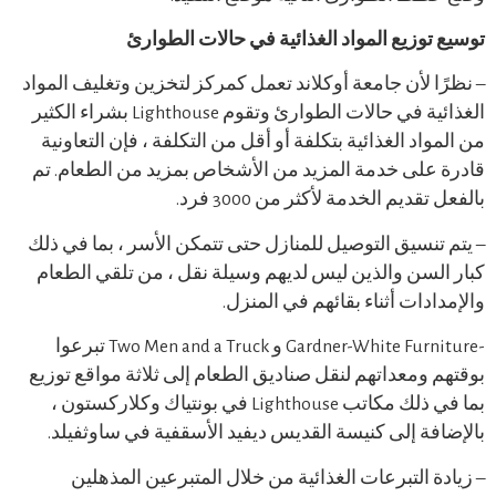
توزيع المواد الغذائية في حالات الطوارئ
ا لأن جامعة أوكلاند تعمل كمركز لتخزين وتغليف المواد
الغذائية في حالات الطوارئ وتقوم Lighthouse بشراء الكثير
واد الغذائية بتكلفة أو أقل من التكلفة ، فإن التعاونية
على خدمة المزيد من الأشخاص بمزيد من الطعام. تم
قديم الخدمة لأكثر من 3000 فرد.
تنسيق التوصيل للمنازل حتى تتمكن الأسر ، بما في ذلك
لسن والذين ليس لديهم وسيلة نقل ، من تلقي الطعام
ادات أثناء بقائهم في المنزل.
-Gardner-White Furniture و Two Men and a Truck تبرعوا
 ومعداتهم لنقل صناديق الطعام إلى ثلاثة مواقع توزيع
بما في ذلك مكاتب Lighthouse في بونتياك وكلاركستون ،
فة إلى كنيسة القديس ديفيد الأسقفية في ساوثفيلد.
ة التبرعات الغذائية من خلال المتبرعين المذهلين