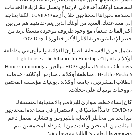
ة أوكلاند آخذة في الارتفاع وتعمل معًا لزيادة الخدمات
المقدمة لجيراننا المحتاجين خلال أزمة COVID-19 ، لكننا بحاجة
اعدتك. العديد من أولئك الذين يتم خدمتهم هم من بين
لفئات ضعفاً ، مع وجود ظروف موجودة مسبقًا تزيد من
صابة وتجربة الآثار الأكثر خطورة لـ COVID-19.
ريق الاستجابة للطوارئ الغذائية والمأوى في مقاطعة
أوكلاند ، Lighthouse ، The Alliance for Housing ، City of
Pontiac ، Gleaners ، مأوى HOPE للبالغين ، Honor Community
Health ، Micha 6 ، مقاطعة أوكلاند ، مدارس أوكلاند ، خدمات
 المشردين ، جامعة أوكلاند ، بونتياك مؤسسة المجتمع
ات بونتياك على عجلات.
شاء خطط طوارئ للبرنامج والاستجابة المنسقة لـ
COVID-19 عاملاً أساسيًا في الاستمرار في مساعدة المحتاجين
د من مخاطر الإصابة بالفيروس وانتشاره. بفضل دعم
 من المانحين والعديد من الشركاء المجتمعيين ، تم
ط الطوارئ التالية موضع التنفيذ.