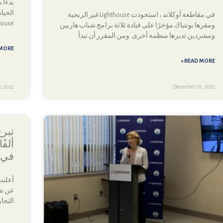
الحيا
في مقاطعة أوكلاند ، استحوذت Lighthouse غير الربحية
Lighthouse لمساعدة ا
ومقرها بونتياك مؤخرًا على قيادة ثلاثة برامج شباب هاربين
ومشردين تديرها منظمة أخرى. ومن المقرر أن تبدأ
ORE »
READ MORE »
, 2022
December 28, 2022
ألفً
في ب
التجا