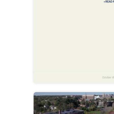
READ M
October 1