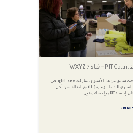
PIT Cou – قناة WXYZ 7
في وقت سابق من هذا الأسبوع ، شاركت Lighthouse في
العدد السنوي للنقاط الزمنية (PIT) مع التحالف من أجل
صاء PIT هو إحصاء سنوي
READ M