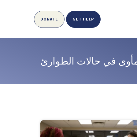
DONATE
GET HELP