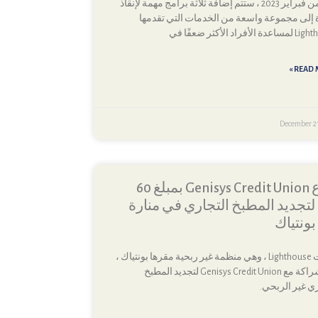
بدءًا من فبراير 2023 ، ستتم إضافة ثلاثة برامج مهمة لإنقاذ
ة إلى مجموعة واسعة من الخدمات التي تقدمها
لأفراد الأكثر ضعفًا في
READ M
December 21
تبرع Genisys Credit Union بمبلغ 60
ا لتجديد المطبخ التجاري في منارة
ونتياك
أعلنت Lighthouse ، وهي منظمة غير ربحية مقرها بونتياك ،
عن شراكة مع Genisys Credit Union لتجديد المطبخ
ري غير الربحي.