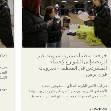
خرجت منظمات مترو ديترويت غير
nt 2021
الربحية إلى الشوارع لإحصاء
المشردين في المنطقة – ديترويت
فري برس
الإسكان. إح
في ليلة الاثنين الباردة ، انطلق المتطوعون لتحديد
ORE »
الأشخاص الذين يعانون من التشرد عبر مترو ديترويت. بينما
كانت إحدى المجموعات مع Lighthouse غير الربحية تتجول
READ MORE »